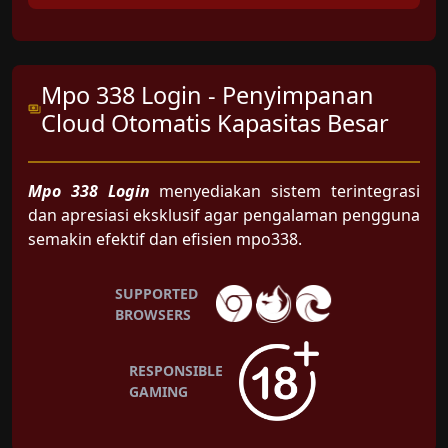
Mpo 338 Login - Penyimpanan
Cloud Otomatis Kapasitas Besar
Mpo 338 Login
menyediakan sistem terintegrasi
dan apresiasi eksklusif agar pengalaman pengguna
semakin efektif dan efisien mpo338.
SUPPORTED
BROWSERS
RESPONSIBLE
GAMING