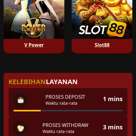
V Power
Slot88
KELEBIHAN
LAYANAN
PROSES DEPOSIT
1 mins
Waktu rata-rata
PROSES WITHDRAW
3 mins
Waktu rata-rata