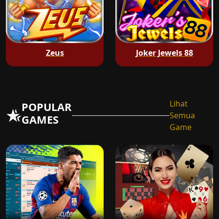
Zeus
Joker Jewels 88
Lihat
POPULAR
Semua
GAMES
Game